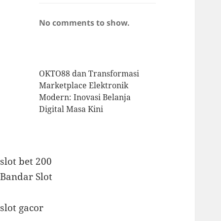
No comments to show.
OKTO88 dan Transformasi
Marketplace Elektronik
Modern: Inovasi Belanja
Digital Masa Kini
slot bet 200
Bandar Slot
slot gacor