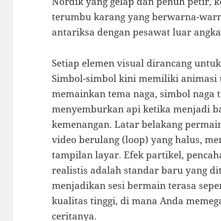
Nordik yang gelap dan penuh petir, 
terumbu karang yang berwarna-warni
antariksa dengan pesawat luar angkas
Setiap elemen visual dirancang untu
Simbol-simbol kini memiliki animasi 
memainkan tema naga, simbol naga 
menyemburkan api ketika menjadi ba
kemenangan. Latar belakang permain
video berulang (loop) yang halus, 
tampilan layar. Efek partikel, penc
realistis adalah standar baru yang d
menjadikan sesi bermain terasa sepe
kualitas tinggi, di mana Anda memega
ceritanya.