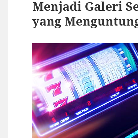
Menjadi Galeri Se
yang Menguntun