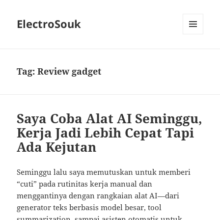
ElectroSouk
MENU
AND
WIDGETS
Tag:
Review gadget
Saya Coba Alat AI Seminggu,
Kerja Jadi Lebih Cepat Tapi
Ada Kejutan
Seminggu lalu saya memutuskan untuk memberi
“cuti” pada rutinitas kerja manual dan
menggantinya dengan rangkaian alat AI—dari
generator teks berbasis model besar, tool
summarization, sampai asisten otomatis untuk