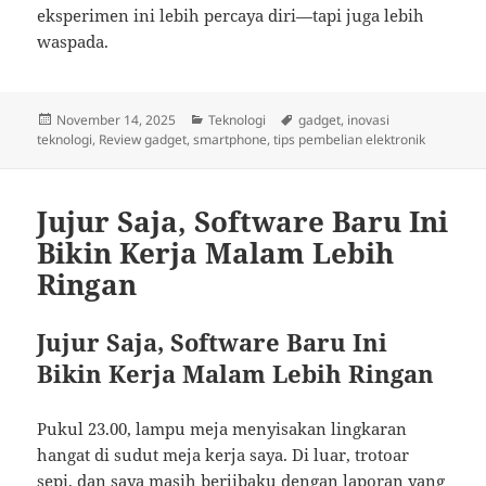
eksperimen ini lebih percaya diri—tapi juga lebih
waspada.
Posted
Categories
Tags
November 14, 2025
Teknologi
gadget
,
inovasi
on
teknologi
,
Review gadget
,
smartphone
,
tips pembelian elektronik
Jujur Saja, Software Baru Ini
Bikin Kerja Malam Lebih
Ringan
Jujur Saja, Software Baru Ini
Bikin Kerja Malam Lebih Ringan
Pukul 23.00, lampu meja menyisakan lingkaran
hangat di sudut meja kerja saya. Di luar, trotoar
sepi, dan saya masih berjibaku dengan laporan yang