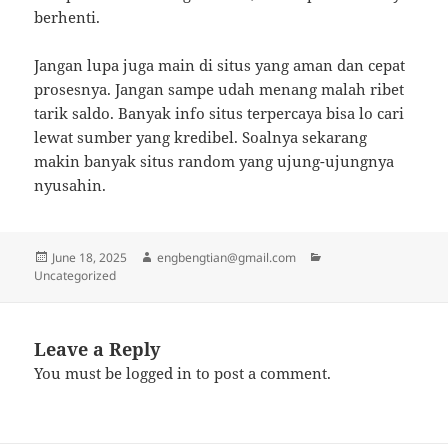
berhenti.
Jangan lupa juga main di situs yang aman dan cepat
prosesnya. Jangan sampe udah menang malah ribet
tarik saldo. Banyak info situs terpercaya bisa lo cari
lewat sumber yang kredibel. Soalnya sekarang
makin banyak situs random yang ujung-ujungnya
nyusahin.
Posted
Author
Categories
June 18, 2025
engbengtian@gmail.com
on
Uncategorized
Leave a Reply
You must be
logged in
to post a comment.