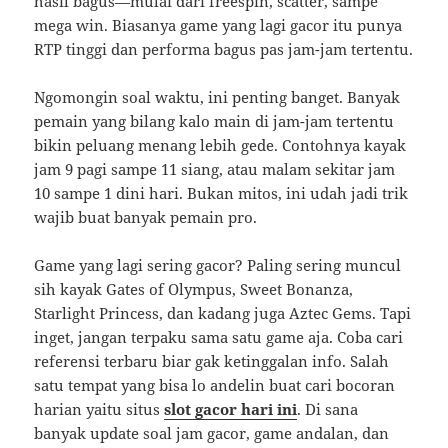
hasil bagus—mulai dari freespin, scatter, sampe
mega win. Biasanya game yang lagi gacor itu punya
RTP tinggi dan performa bagus pas jam-jam tertentu.
Ngomongin soal waktu, ini penting banget. Banyak
pemain yang bilang kalo main di jam-jam tertentu
bikin peluang menang lebih gede. Contohnya kayak
jam 9 pagi sampe 11 siang, atau malam sekitar jam
10 sampe 1 dini hari. Bukan mitos, ini udah jadi trik
wajib buat banyak pemain pro.
Game yang lagi sering gacor? Paling sering muncul
sih kayak Gates of Olympus, Sweet Bonanza,
Starlight Princess, dan kadang juga Aztec Gems. Tapi
inget, jangan terpaku sama satu game aja. Coba cari
referensi terbaru biar gak ketinggalan info. Salah
satu tempat yang bisa lo andelin buat cari bocoran
harian yaitu situs
slot gacor hari ini
. Di sana
banyak update soal jam gacor, game andalan, dan