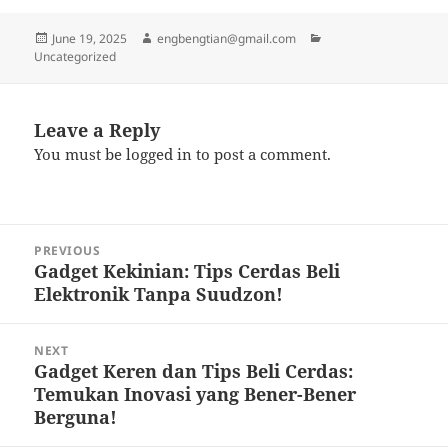
Posted
Author
Categories
June 19, 2025
engbengtian@gmail.com
on
Uncategorized
Leave a Reply
You must be
logged in
to post a comment.
Post
PREVIOUS
navigation
Gadget Kekinian: Tips Cerdas Beli
Previous
Elektronik Tanpa Suudzon!
post:
NEXT
Gadget Keren dan Tips Beli Cerdas:
Next
Temukan Inovasi yang Bener-Bener
post:
Berguna!