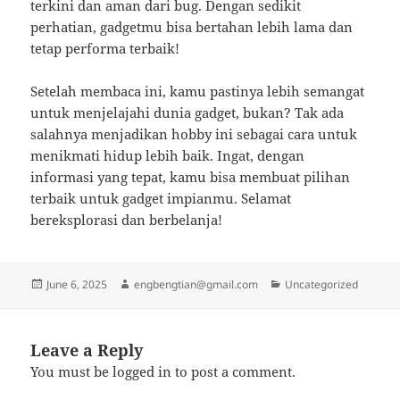
terkini dan aman dari bug. Dengan sedikit
perhatian, gadgetmu bisa bertahan lebih lama dan
tetap performa terbaik!
Setelah membaca ini, kamu pastinya lebih semangat
untuk menjelajahi dunia gadget, bukan? Tak ada
salahnya menjadikan hobby ini sebagai cara untuk
menikmati hidup lebih baik. Ingat, dengan
informasi yang tepat, kamu bisa membuat pilihan
terbaik untuk gadget impianmu. Selamat
bereksplorasi dan berbelanja!
Posted
Author
Categories
June 6, 2025
engbengtian@gmail.com
Uncategorized
on
Leave a Reply
You must be
logged in
to post a comment.