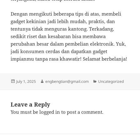
Dengan mengikuti beberapa tips di atas, membeli
gadget kekinian jadi lebih mudah, praktis, dan
tentunya tidak menguras kantong. Terkadang,
sedikit riset dan kesabaran bisa membawa
perubahan besar dalam pembelian elektronik. Yuk,
jadi konsumen cerdas dan dapatkan gadget
impianmu tanpa rasa khawatir! Selamat berbelanja!
Posted
Author
Categories
July 1, 2025
engbengtian@gmail.com
Uncategorized
on
Leave a Reply
You must be
logged in
to post a comment.
Post