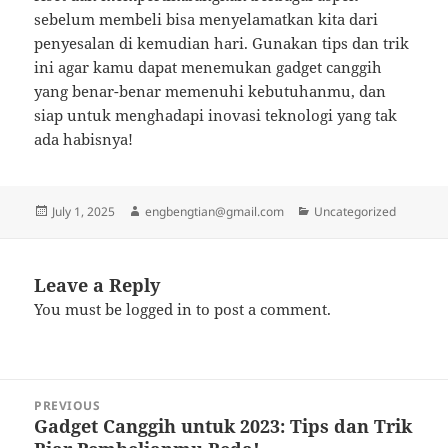
sebelum membeli bisa menyelamatkan kita dari
penyesalan di kemudian hari. Gunakan tips dan trik
ini agar kamu dapat menemukan gadget canggih
yang benar-benar memenuhi kebutuhanmu, dan
siap untuk menghadapi inovasi teknologi yang tak
ada habisnya!
Posted
Author
Categories
July 1, 2025
engbengtian@gmail.com
Uncategorized
on
Leave a Reply
You must be
logged in
to post a comment.
Post
PREVIOUS
navigation
Gadget Canggih untuk 2023: Tips dan Trik
Previous