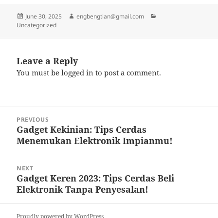
Posted
Author
Categories
June 30, 2025
engbengtian@gmail.com
on
Uncategorized
Leave a Reply
You must be
logged in
to post a comment.
Post
PREVIOUS
navigation
Gadget Kekinian: Tips Cerdas
Previous
Menemukan Elektronik Impianmu!
post:
NEXT
Gadget Keren 2023: Tips Cerdas Beli
Next
Elektronik Tanpa Penyesalan!
post:
Proudly powered by WordPress